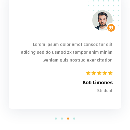
Lorem ipsum dolor amet consec tur elit
Lorem ipsum 
icing sed do usmod zx tempor enim minim
adicing sed do us
veniam 
veniam quis nostrud exer citation.
Tom Hurley
Content Creator