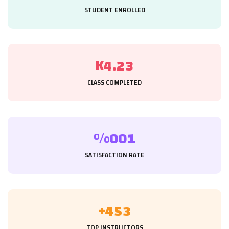
STUDENT ENROLLED
K
.
4
2
3
CLASS COMPLETED
%
0
0
1
SATISFACTION RATE
+
4
5
3
TOP INSTRUCTORS