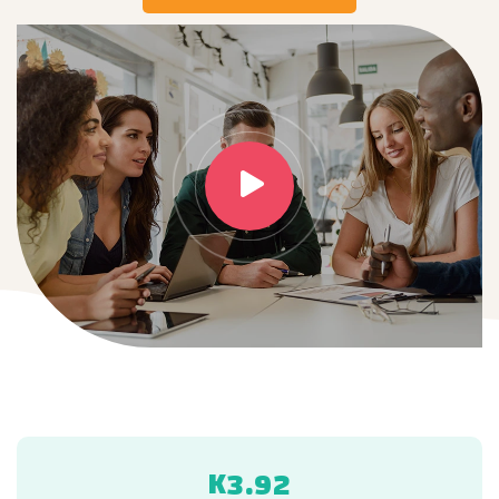
K
.
3
9
2