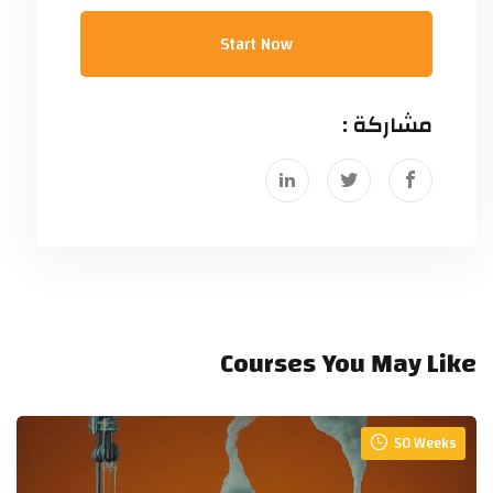
Start Now
مشاركة :
Courses You May Like
50 Weeks