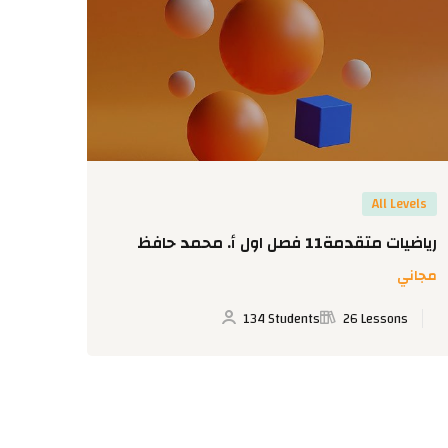
evels
All Levels
رياضيات متقدمة11 فصل اول أ. محمد حافظ
رياضيات 7 أ. صابرين 
مجاني
مجاني
ns
134 Students
26 Lessons