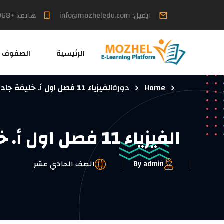
ايميل: info@mozheledu.com
هاتف: +968 7699 6613
الرئيسية
الصفوف
Home
دورة
الفيزياء 11 فصل اول أ. خليفة جاد
الفيزياء 11 فصل اول أ. خليفة جاد
By admin
الصف الحادي عشر