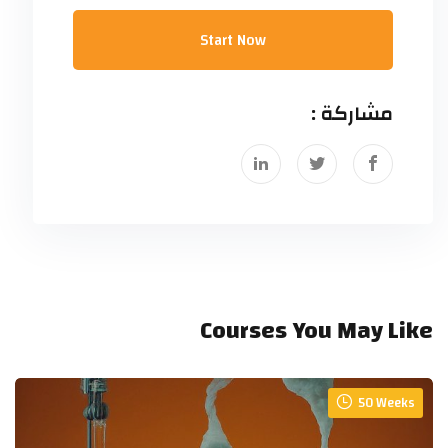
Start Now
مشاركة :
Courses You May Like
50 Weeks